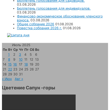
Бюллетень голосования для садоводов.
03.08.2026
Бюллетень голосования для индивидуалов.
03.08.2026
Финансово-экономическое обоснование членского
взноса.
03.08.2026
Общее собрание 2026
01.08.2026
Повестка собрания 2026 г.
01.08.2026
Июль 2025
Пн
Вт
Ср
Чт
Пт
Сб
Вс
1
2
3
4
5
6
7
8
9
10
11
12
13
14
15
16
17
18
19
20
21
22
23
24
25
26
27
28
29
30
31
« Июн
Авг »
Цветение Сапун -горы