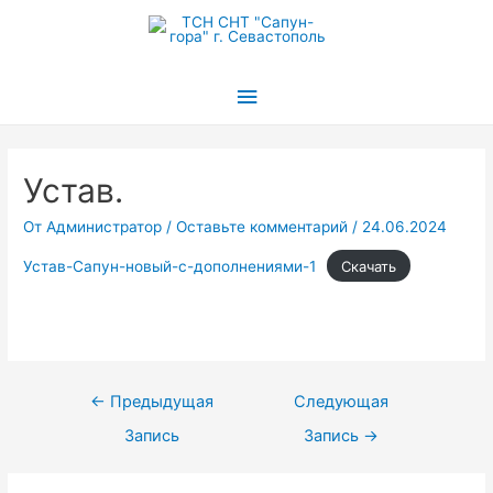
Главное
меню
Устав.
От
Администратор
/
Оставьте комментарий
/
24.06.2024
Устав-Сапун-новый-с-дополнениями-1
Скачать
Навигация
←
Предыдущая
Следующая
по
Запись
Запись
→
записям