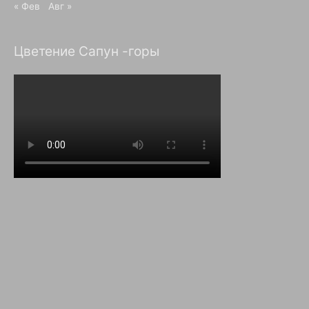
« Фев
Авг »
Цветение Сапун -горы